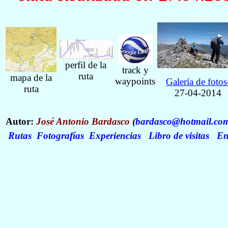
perfil de la
track y
ruta
mapa de la
waypoints
Galería de fotos
ruta
27-04-2014
Autor:
José Antonio Bardasco
(
bardasco@hotmail.co
Rutas
Fotografías
Experiencias
Libro de visitas
En