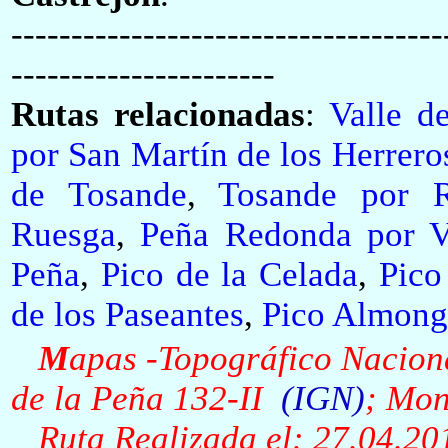
------------------------------------
----------------------
Rutas relacionadas
:
Valle d
por San Martín de los Herrero
de Tosande
,
Tosande por 
Ruesga
,
Peña Redonda por V
Peña
,
Pico de la Celada
,
Pico
de los Paseantes
,
Pico Almon
M
apas -Topográfico Nacion
de la Peña 132-II
(
IGN
)
; Mon
Ruta Realizada el:
27
.0
4
.20