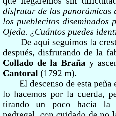
que llegaremos sin dificult
disfrutar de las panorámicas 
los pueblecitos diseminados p
Ojeda. ¿Cuántos puedes ident
De aquí seguimos la cresta
después, disfrutando de la fa
Collado de la Braña
y ascen
Cantoral
(179
2
m).
El descenso de esta peña es 
lo hacemos por la cuerda, pe
tirando un poco hacia la 
pedregal, con cuidado de no l