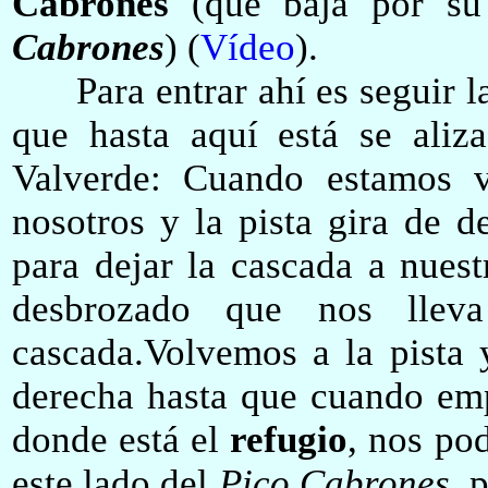
Cabrones
(que baja por su
Cabrones
) (
Vídeo
).
Para entrar ahí es seguir l
que hasta aquí está se aliz
Valverde: Cuando estamos v
nosotros y la pista gira de d
para dejar la cascada a nues
desbrozado que nos llev
cascada.Volvemos a la pista 
derecha
hasta que cuando emp
donde está el
refugio
, nos po
este lado del
Pico Cabrones
,
p