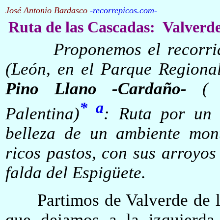
José Antonio Bardasco
-
recorrepicos.com
-
Ruta de las Cascadas: Valverd
Proponemos el recorri
(León, en el Parque Regiona
Pino Llano -Cardaño-
(
P
* a
Palentina)
: Ruta por un 
belleza de un ambiente mon
ricos pastos, con sus arroyos
falda del Espigüete.
Partimos de Valverde de la S
que dejamos a la izquierda