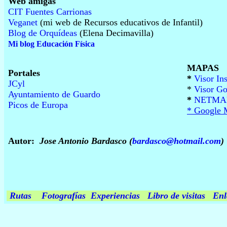
Web amigas
CIT Fuentes Carrionas
Veganet
(mi web de Recursos educativos de Infantil)
Blog de Orquídeas
(Elena Decimavilla)
Mi blog Educación Física
MAPAS
Portales
*
Visor In
JCyl
*
Visor G
Ayuntamiento de Guardo
*
NETMAPA
Picos de Europa
* Google 
Autor:
Jose Antonio Bardasco (
bardasco@hotmail.com
)
Rutas
Fotografías
Experiencias
Libro de visitas
Enl