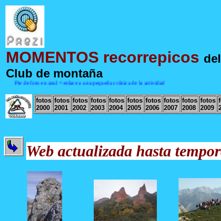
MOMENTOS recorrepicos
del
Club de montaña
Pie de foto en azul = enlace a una pequeña crónica de la actividad
fotos
fotos
fotos
fotos
fotos
fotos
fotos
fotos
fotos
fotos
2000
2001
2002
2003
2004
2005
2006
2007
2008
2009
Web actualizada hasta tempor