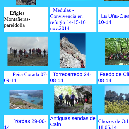
Médulas -
Efigies
Convivencia en
La Uña-Ose
Montañeras-
refugio 14-15-16
10-14
pareidolia
nov.2014
Peña Corada 07-
Torrecerredo 24-
Faedo de Ci
09-14
08-14
08-14
Antiguas sendas de
Yordas 29-06-
C
hozos de Or
Caín
14
18.05.14