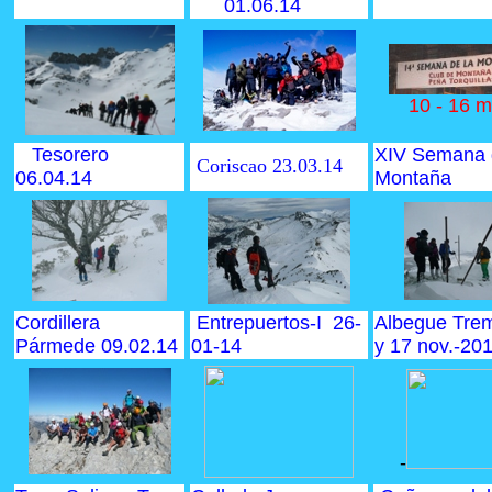
01.06.14
10
-
16 m
Tesorero
XIV Semana 
Coriscao 23.03.14
06.04.14
Montaña
Cordillera
Entrepuertos-I 26-
Albegue Tre
Pármede 09.02.14
01-14
y 17 nov.-20
-