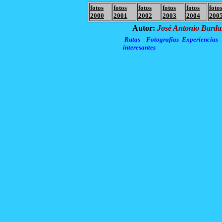
fotos
fotos
fotos
fotos
fotos
foto
2000
2001
2002
2003
2004
200
Autor:
José Antonio Barda
Rutas
Fotografías
Experiencias
interesantes