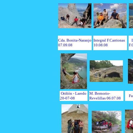
Cda. Bonita-Naranjo
Integral F.Carrionas
07.09.08
10.08.08
F.
Oriñón - Laredo
M. Bernorio-
Fu
20-07-08
Revelillas 06.07.08