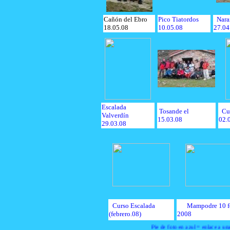
Cañón del Ebro
Pico Tiatordos
Nara
18.05.08
10.05.08
27.04
Escalada
Tosande el
Cu
Valverdín
15.03.08
02.
29.03.08
Curso Escalada
Mampodre 10 f
(febrero.08)
2008
Pie de foto en azul = enlace a una