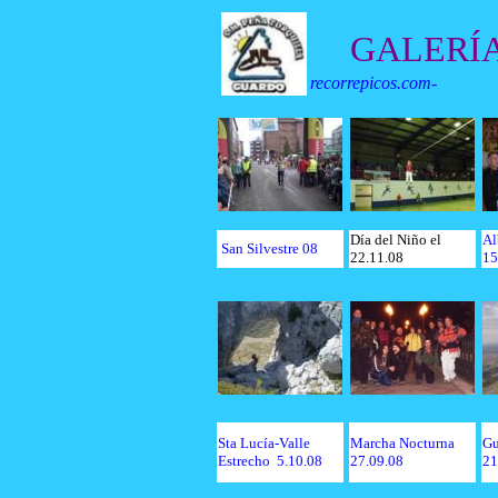
GALERÍA
recorrepicos.com
-
Día del Niño el
Al
San Silvestre 08
22.11.08
15
Sta Lucía-Valle
Marcha Nocturna
Gu
Estrecho 5.10.08
27.09.08
21