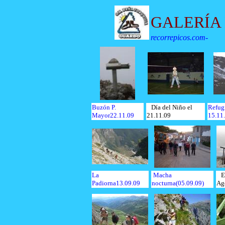
GALERÍA
recorrepicos.com
-
Buzón P.
Día del Niño el
Refug
Mayor22.11.09
21.11.09
15.11
La
Macha
En
Padiorna13.09.09
nocturna(05.09.09)
Ag