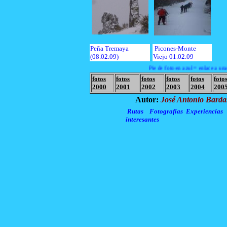
Peña Tremaya
Picones-Monte
(08.02.09)
Viejo 01.02.09
Pie de foto en azul = enlace a una 
fotos
fotos
fotos
fotos
fotos
foto
2000
2001
2002
2003
2004
200
Autor:
José Antonio Barda
Rutas
Fotografías
Experiencias
interesantes