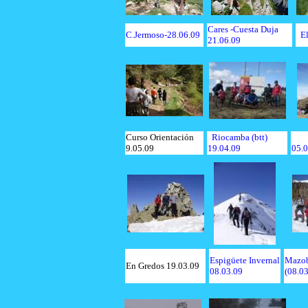
Cares -Cuesta Duja
C.Jermoso-28.06.09
El
21.06.09
Curso Orientación
Riocamba (btt)
9.05.09
19.04.09
05.0
Espigüete Invernal
Mazob
En Gredos 19.03.09
08.03.09
(08.03