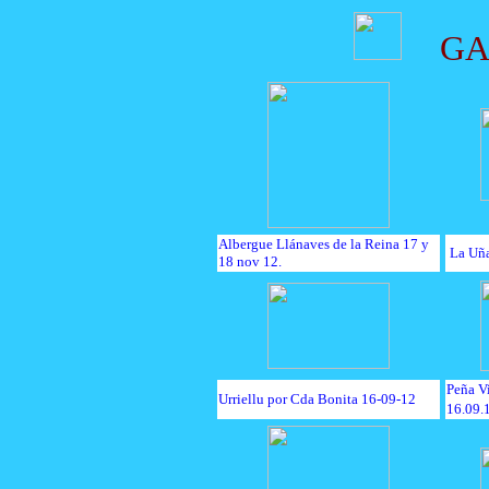
GA
Albergue Llánaves de la Reina 17 y
La Uña
18 nov 12.
Peña V
Urriellu por Cda Bonita 16-09-12
16.09.