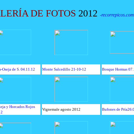
LERÍA DE FOTOS
2012
-
recorrepicos.com
-Oseja de S. 04.11.12
Monte Salcedillo 21-10-12
Bosque Hormas 07.
ieja y Horcados Rojos
Vignemale agosto 2012
Bufones de Pría26.
12