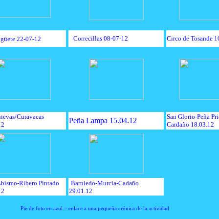
Correcillas 08-07-12
Circo de Tosande 1
igüete 22-07-12
ievas/Curavacas
San Glorio-Peña Pri
Peña Lampa 15.04.12
12
Cardaño 18.03.12
Abismo-Ribero Pintado
Barniedo-Murcia-Cadaño
12
29.01.12
Pie de foto en azul = enlace a una pequeña crónica de la actividad