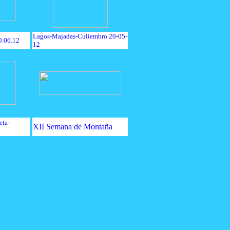
Lagos-Majadas-Culiembro 20-05-
0.06.12
12
eta-
XII Semana de Montaña