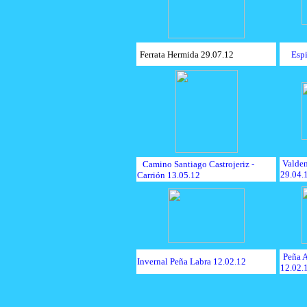
Ferrata Hermida 29.07.12
Esp
Valden
Camino Santiago Castrojeriz -
29.04.
Carrión 13.05.12
Peña 
Invernal Peña Labra 12.02.12
12.02.