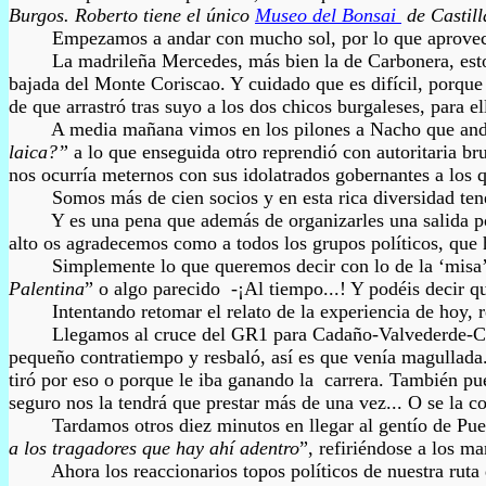
Burgos. Roberto tiene el único
Museo del Bonsai
de Castill
Empezamos a andar con mucho sol, por lo que aprovechábamos
La madrileña Mercedes, más bien la de Carbonera, esto... es
bajada del Monte Coriscao. Y cuidado que es difícil, porque
de que arrastró tras suyo a los dos chicos burgaleses, para ell
A media mañana vimos en los pilones a Nacho que andaba des
laica?”
a lo que enseguida otro reprendió con autoritaria br
nos ocurría meternos con sus idolatrados gobernantes a los q
Somos más de cien socios y en esta rica diversidad tenemos
Y es una pena que además de organizarles una salida por la
alto os agradecemos como a todos los grupos políticos, que 
Simplemente lo que queremos decir con lo de la ‘misa’ no e
Palentina
” o algo parecido -¡Al tiempo...! Y podéis decir q
Intentando retomar el relato de la experiencia de hoy,
Llegamos al cruce del GR1 para Cadaño-Valvederde-Camino d
pequeño contratiempo y resbaló, así es que venía magullada
tiró por eso o porque le iba ganando la carrera. También pu
seguro nos la tendrá que prestar más de una vez... O se la 
Tardamos otros diez minutos en llegar al gentío de Puente 
a los tragadores que hay ahí adentro
”, refiriéndose a los m
Ahora los reaccionarios topos políticos de nuestra ruta