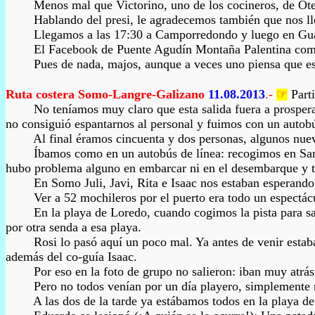
Menos mal que Victorino, uno de los cocineros, de Otero,
Hablando del presi, le agradecemos también que nos llevara 
Llegamos a las 17:30 a Camporredondo y luego en Guardo:
El Facebook de Puente Agudín Montaña Palentina comentó 
Pues de nada, majos, aunque a veces uno piensa que es me
Ruta costera
Somo-Langre
-Galizano
11.08.2013
.-
☞
Part
No teníamos muy claro que esta salida fuera a prosperar ya
no consiguió espantarnos al personal y fuimos con un autobú
Al final éramos cincuenta y dos personas, algunos nuevos e
Íbamos como en un autobús de línea: recogimos en Santibá
hubo problema alguno en embarcar ni en el desembarque y tod
En Somo Juli, Javi, Rita e Isaac nos estaban esperando par
Ver a 52 mochileros por el puerto era todo un espectácul
En la playa de Loredo, cuando cogimos la pista para salvar
por otra senda a esa playa.
Rosi lo pasó aquí un poco mal. Ya antes de venir estaba con
además del co-guía Isaac.
Por eso en la foto de grupo no salieron: iban muy atrás y l
Pero no todos venían por un día playero, simplemente no se
A las dos de la tarde ya estábamos todos en la playa de Gal