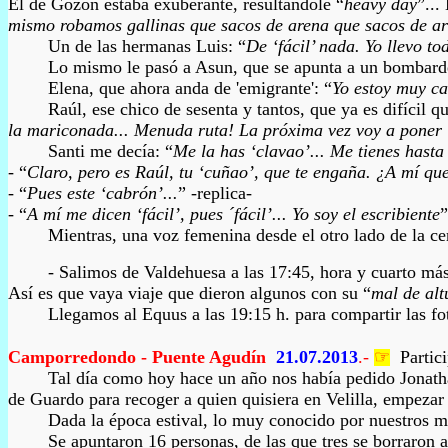
El de Gozón estaba exuberante, resultándole “
heavy day
”...
mismo robamos gallinas que sacos de arena que sacos de arro
Un de las hermanas Luis: “
De ‘fácil’ nada. Yo llevo t
Lo mismo le pasó a Asun, que se apunta a un bombardeo, y 
Elena, que
ahora
anda de
'
emigrante
'
: “
Yo estoy muy ca
Raúl, ese chico de sesenta y tantos, que ya es difícil que 
la mariconada... Menuda ruta! La próxima vez voy a poner ‘m
Santi me decía: “
Me la has ‘clavao’... Me tienes hasta 
- “
Claro, pero es Raúl, tu ‘cuñao’, que te engaña. ¿A mí qu
- “
Pues este ‘cabrón’...
” -replica-
- “
A mí me dicen ‘fácil’, pues ´fácil’... Yo soy el escribiente
”
Mientras, una voz femenina desde el otro lado de la cer
- Salimos de Valdehuesa a las 17:45, hora y cuarto más tard
Así es que vaya viaje que dieron algunos con su “
mal de alt
Llegamos al Equus a las 19:15 h. para compartir las fot
Camporredondo -
Puente Agudín
21.07.2013
.-
☞
Partic
Tal día como hoy hace un año nos había pedido Jonathan, re
de Guardo para recoger a quien quisiera en Velilla, empezar 
Dada la época estival, lo muy conocido por nuestros montañ
Se apuntaron 16 personas, de las que tres se borraron a 