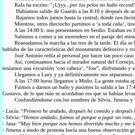
Rafa ha escrito: "
¡Uyyy...por los pelos no hubo record!
Habíamos salido de Guardo a las 8:10 y después de un lar
Bajamos todos juntos hasta la central, donde nos hicimos l
Mientras, otros dieciocho partimos a ‘a toda caña’, tirand
A las 14:00 h. nos presentamos en Serdio. Estaban en fiest
Subimos a comer a un merendero en el paraje del mirador na
Reanudamos la marcha a las tres de la tarde. El día se habí
hablaba de las características del monumento defensivo y re
José Antonio reñía al personal por hacer tan poco caso del 
Así, continuamos hacia el mirador natural del Cornejo, do
teníamos una excursión ‘con cabeza’, “
low
”, disfrutando y 
Llegamos a Luey y ya definitivamente nos separamos. Unos
A las 17:00 horas llegamos a Muño. La gente estaba aprovec
Fuimos a darnos un baño y pusimos la salida a las 17:45. Pun
Gustavo, de lo que más se acordaba
n
era que se había
n
levan
Confundiéndome con los nombres de Silvia, Jimena y Lucía,
- Lucía: “
Primero he andado, después he comido y después h
- Silvia: “
Hemos andado, fuimos al parque a jugar un rato, f
- Jana: “
Muy bien porque nos hemos divertido mucho y me l
- Jimena a modo de protesta hacía una buena observación gr