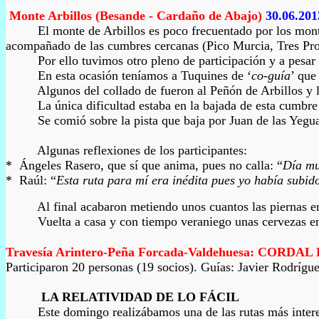
Monte
Arbillos
(Besande - Cardaño de Abajo)
30.06.201
El monte de Arbillos es poco frecuentado por los montañero
acompañado de las cumbres cercanas (Pico Murcia, Tres Prov
Por ello tuvimos otro pleno de participación y a pesar d
En esta ocasión teníamos a Tuquines de ‘
co-guía
’ que
Algunos del collado de fueron al Peñón de Arbillos y lueg
La única dificultad estaba en la bajada de esta cumbre has
Se comió sobre la pista que baja por Juan de las Yeguas
Algunas reflexiones de los participantes:
* Ángeles Rasero, que sí que anima, pues no calla: “
Día mu
* Raúl: “
Esta ruta para mí era inédita pues yo había subid
Al final acabaron metiendo unos cuantos las piernas en el 
Vuelta a casa y con tiempo veraniego unas cervezas en las 
Travesía
Arintero
-Peña Forcada-Valdehuesa: CORD
Participaron 20 personas (19 socios). Guías: Javier Rodríg
LA RELATIVIDAD DE LO FÁCIL
Este domingo realizábamos una de las rutas más interesantes