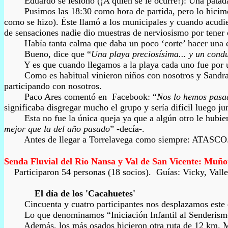
Eduardo se lesionó (¡A quién se le ocurre!): Una patada sin
Pusimos las 18:30 como hora de partida, pero lo hicimos tre
como se hizo). Éste llamó a los municipales y cuando acudier
de sensaciones nadie dio muestras de nerviosismo por tener q
Había tanta calma que daba un poco ‘corte’ hacer una ent
Bueno, dice que “
Una playa preciosísima... y un condu
Y es que cuando llegamos a la playa cada uno fue por un lad
Como es habitual vinieron niños con nosotros y Sandra
participando con nosotros.
Paco Ares comentó en Facebook: “
Nos lo hemos pasa
significaba disgregar mucho el grupo y sería difícil luego ju
Esta no fue la única queja ya que a algún otro le hubier
mejor que la del año pasado
” -decía-.
Antes de llegar a Torrelavega como siempre: ATASCO. Pero 
Senda Fluvial
del Río Nansa y Val de San Vicente: Muñ
P
articiparon 54 personas (18 socios). Guías: Vicky, Vall
El día de los
'
Cacahuetes
'
Cincuenta y cuatro participantes nos desplazamos este do
Lo que denominamos “Iniciación Infantil al Senderismo” se
Además, los más osados hicieron otra ruta de 12 km. Muño