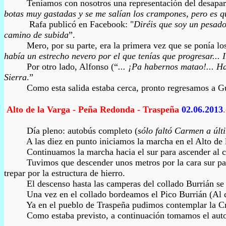
Teníamos con nosotros una representación del desaparecido
botas muy gastadas y se me salían los crampones, pero es 
Rafa publicó en Facebook: "
Diréis que soy un pesado
camino de subida
”.
Mero, por su parte, era la primera vez que se ponía los cra
había un estrecho nevero por el que tenías que progresar... 
Por otro lado, Alfonso (“
... ¡Pa habernos matao!... Ha
Sierra
.”
Como esta salida estaba cerca, pronto regresamos a Guardo
Alto de la Varga -
Peña Redonda
- Traspeña
02.06.2013
Día pleno: autobús completo (
sólo faltó Carmen a úl
A las diez en punto iniciamos la marcha en el Alto de la Va
Continuamos la marcha hacia el sur para ascender al cord
Tuvimos que descender unos metros por la cara sur para prot
trepar por la estructura de hierro.
El descenso hasta las camperas del collado Burrián se hizo
Una vez en el collado bordeamos el Pico Burrián (Al que en
Ya en el pueblo de Traspeña pudimos contemplar la Cruz de 
Como estaba previsto, a continuación tomamos el autob