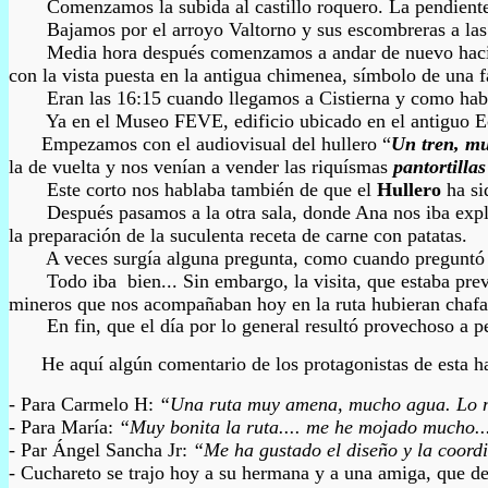
Comenzamos la subida al castillo roquero. La pendiente 
Bajamos por el arroyo Valtorno y sus escombreras a las ruin
Media hora después comenzamos a andar de nuevo hacia Cisti
con la vista puesta en la antigua chimenea, símbolo de una f
Eran las 16:15 cuando llegamos a Cistierna y como habíamo
Ya en el Museo FEVE, edificio ubicado en el antiguo Econom
Empezamos con el audiovisual del hullero “
Un tren, mu
la de vuelta y nos venían a vender las riquísmas
pantortillas
Este corto nos hablaba también
de
que el
Hullero
ha si
Después pasamos a la otra sala, donde Ana nos iba expli
la preparación de la suculenta receta de carne con patatas.
A veces surgía alguna pregunta, como cuando preguntó Fidel
Todo iba bien... Si
n embargo, la visita, que estaba pre
mineros que nos acompañaban hoy en la ruta hubieran chafado
En fin, que el día por lo general resultó provechoso a pe
He aquí algún comentario de los protagonistas de esta h
- Para Carmelo H:
“Una ruta muy amena, mucho agua. Lo más
- Para María:
“Muy bonita la ruta.... me he mojado mucho...
- Par Ángel Sancha Jr:
“Me ha gustado el diseño y la coordi
- Cuchareto se trajo hoy a su hermana y a una amiga, que d