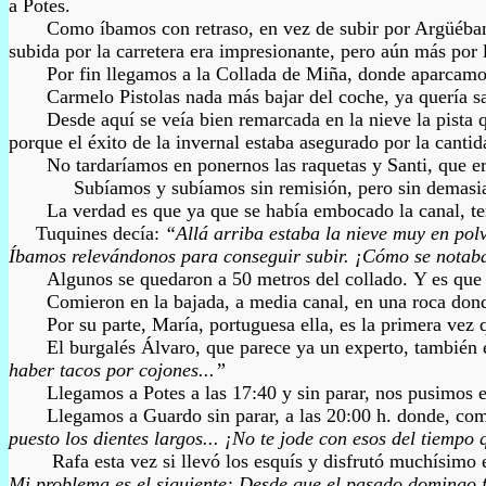
a Potes.
Como íbamos con retraso, en vez de subir por Argüébanes de
subida por la carretera era impresionante, pero aún más por 
Por fin llegamos a la Collada de Miña, donde aparcamos. A
Carmelo Pistolas nada más bajar del coche, ya quería salir
Desde aquí se veía bien remarcada en la nieve la pista que
porque el éxito de la invernal estaba asegurado por la canti
No tardaríamos en ponernos las raquetas y Santi, que era 
Subíamos y subíamos sin remisión, pero sin demasiado esfu
La verdad es que ya que se había embocado la canal, tenía u
Tuquines decía:
“Allá arriba estaba la nieve muy en polv
Íbamos relevándonos para conseguir subir. ¡Cómo se notaba
Algunos s
e quedaron a 50 metros del collado.
Y es que 
Comieron en la bajada, a media canal, en una roca donde di
Por su parte, María, portuguesa ella, es la primera vez qu
El burgalés Álvaro, que parece ya un experto, también es l
haber tacos por cojones...”
Llegamos a Potes a las 17:40 y sin parar, nos pusimos 
Llegamos a Guardo sin parar, a las 20:00 h. donde, como si
puesto los dientes largos... ¡No te jode con esos del tiempo
Rafa esta vez si llevó los esquís y disfrutó muchísimo en 
Mi problema es el siguiente: Desde que el pasado domingo