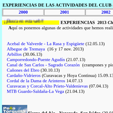
EXPERIENCIAS DE LAS ACTIVIDADES DEL CLUB
2000
2001
2002
¡¡Busca en esta web!!
EXPERIENCIAS
2013
Cl
A
quí os ponemos algunas de actividades que hemos realiza
Acebal de Valverde - La Rasa y Espigüete
(12.05.13)
Albegue de Tremaya
(16 y 17 nov. 2013)
Arbillos
(30.06.13)
Camporredondo-Puente Agudín
(21.07.13)
Canal de San Carlos - Sagrado Corazón
(crampones y pio
Cañones del Ebro
(30.10.13)
Cardaño-Vidrieros
(Curavacas y Hoya Continua) 15.09.1
Cordal de la Dama de Arinteros
14.07.13
Curavacas y Corcal-Alto Prieto-Valdenievas
(07.04.13)
MTB Guardo-Saldaña-La Vega
(21.04.13)