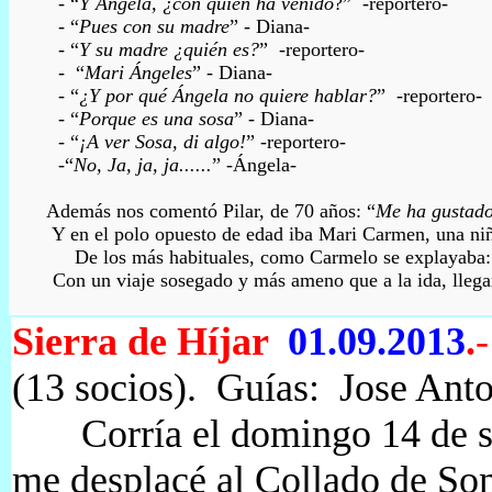
- “
Y Ángela, ¿con quién ha venido
?” -reportero-
- “
Pues con su madre
” - Diana-
- “
Y su madre ¿quién es?
” -reportero-
- “
Mari Ángeles
” - Diana-
- “
¿Y por qué Ángela no quiere hablar?
” -reportero-
- “
Porque es una sosa
” - Diana-
- “
¡
A ver Sosa, di alg
o!
” -reportero-
-“
No, Ja, ja, ja......
” -Ángela-
Además nos comentó Pilar, de 70 años: “
Me ha gustado 
Y en
el
polo opuesto de edad iba Mari Carmen, una niñ
De los más habituales, como Carmelo se explayaba:
Con un viaje
sosegado
y más ameno que a la ida, llega
Sierra de
Híjar
01.09.2013
.
(13 socios). Guías: Jose
Anto
Corría el domingo 14 de se
me desplacé al Collado de So