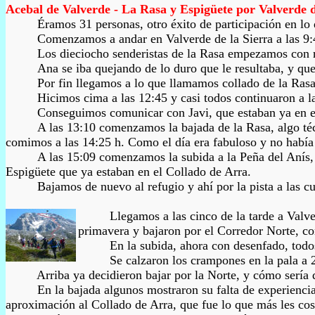
Acebal de Valverde -
La Rasa y Espigüete
por Valverde d
Éramos 31 personas, otro éxito de participación en lo q
Comenzamos a andar en Valverde de la Sierra a las 9:40 h
Los dieciocho senderistas de la Rasa empezamos con ritmo 
Ana se iba quejando de lo duro que le resultaba, y que ven
Por fin llegamos a lo que llamamos collado de la Rasa, en
Hicimos cima a las 12:45 y casi todos continuaron a la 
Conseguimos comunicar con Javi, que estaban ya en el Colla
A las 13:10 comenzamos la bajada de la Rasa, algo técni
comimos a las 14:25 h. Como el día era fabuloso y no había 
A las 15:09 comenzamos la subida a la Peña del Anís, qu
Espigüete que ya estaban en el Collado de Arra.
Bajamos de nuevo al refugio y ahí por la pista a las cuevas
Llegamos a las cinco de la tarde a Valverde,
primavera y bajaron por el Corredor Norte, co
En la subida, ahora con desenfado, todos se e
Se calzaron los crampones en la pala a 200 
Arriba ya decidieron bajar por la Norte, y cómo sería que 
En la bajada algunos mostraron su falta de experiencia y e
aproximación al Collado de Arra, que fue lo que más les cost