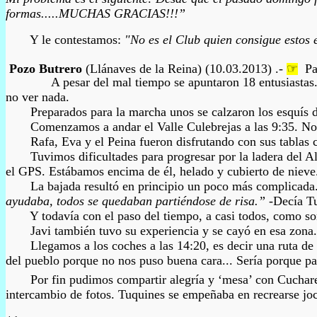
formas.....MUCHAS GRACIAS!!!”
Y le contestamos:
"No es el Club quien consigue estos e
Pozo Butrero
(Llánaves de la Reina)
(10.03.2013) .-
☞
Par
A pesar del mal tiempo se apuntaron 18 entusiastas. La
no ver nada.
Preparados para la marcha unos se calzaron los esquís de t
Comenzamos a andar el Valle Culebrejas a las 9:35. No se v
Rafa, Eva y el Peina fueron disfrutando con sus tablas com
Tuvimos dificultades para progresar por la ladera del Al
el GPS. Estábamos encima de él, helado y cubierto de nieve..
La bajada resultó en principio un poco más complicada. Álv
ayudaba, todos se quedaban partiéndose de risa.”
-Decía Tu
Y todavía con el paso del tiempo, a casi todos, como son t
Javi también tuvo su experiencia y se cayó en esa zona.
Llegamos a los coches a las 14:20, es decir una ruta de 4 
del pueblo porque no nos puso buena cara... Sería porque p
P
or fin pudimos compartir alegría y ‘mesa’ con Cuchare
intercambio de fotos. Tuquines se empeñaba en recrearse joc