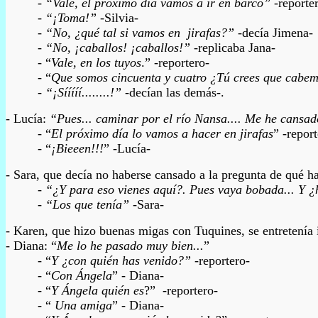
-
“Vale, el próximo día vamos a ir en barco”
-reporter
-
“¡Toma!”
-Silvia-
-
“No, ¿qué tal si vamos en jirafas?”
-decía Jimena-
-
“No, ¡caballos! ¡caballos!”
-replicaba Jana-
- “
Vale, en los tuyos
.” -reportero-
- “
Que somos cincuenta y cuatro ¿Tú crees que cabemo
-
“¡Sííííí........!”
-decían las demás-.
- Lucía:
“Pues... caminar por el río Nansa.... Me he cansad
- “
El próximo día lo vamos a hacer en jirafas
” -report
- “
¡Bieeen!!!
” -Lucía-
- Sara, que decía no haberse cansado a la pregunta de qué ha
-
“¿Y para eso vienes aquí?. Pues vaya bobada... Y 
-
“Los que tenía”
-Sara-
- Karen, que hizo buenas migas con Tuquines, se entretenía
- Diana: “
Me lo he pasado muy bien...
”
- “
Y ¿con quién has venido?”
-reportero-
- “
Con Ángela
” - Diana-
- “
Y Ángela quién es
?” -reportero-
- “
Una amiga
” - Diana-