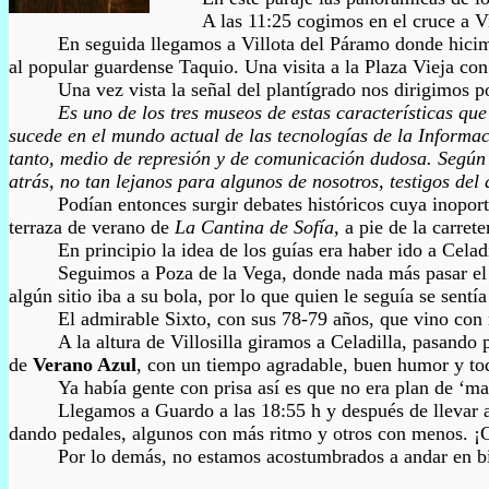
A las 11:25 cogimos en el cruce a Villosi
En seguida llegamos a Villota del Páramo donde hicimos un
al popular guardense Taquio. Una visita a la Plaza Vieja con 
Una vez vista la señal del plantígrado nos dirigimos p
E
s uno de los tres museos de estas características q
sucede en el mundo actual de las tecnologías de la Informa
tanto, medio de represión y de comunicación dudosa. Según 
atrás, no tan lejanos para algunos de nosotros, testigos de
Podían entonces surgir debates históricos cuya inopor
terraza de verano de
La Cantina de Sofía
, a pie de la carret
En principio la idea de los guías era haber ido a Celadill
Seguimos a Poza de la Vega, donde nada más pasar el pueblo
algún sitio iba a su bola, por lo que quien le seguía se sentí
El admirable Sixto, con sus 78-79 años, que vino con no
A la altura de Villosilla giramos a Celadilla, pasando por
de
Verano Azul
, con un tiempo agradable, buen humor y tod
Ya había gente con prisa así es que no era plan de ‘marea
Llegamos a Guardo a las 18:55 h y después de llevar a Mich
dando pedales, algunos con más ritmo y otros con menos. ¡Có
Por lo demás, no estamos acostumbrados a andar en biciclet