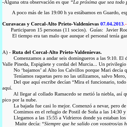
-Alguna otra observación es que
“La próxima que sea todo
A poco más de las 19:00 h ya estábamos en Guardo, espera
Curavacas
y Corcal-Alto Prieto-Valdenievas
07
.0
4
.2013
.
P
articiparon
15
personas (
1
1 socios). Guías: Javier Ro
El tiempo era tan malo que aunque el personal tenía ganas
A) -
Ruta del Corcal-Alto Prieto-Valdenievas.
Comenzamos a andar seis domingueros a las 9:10. El desniv
Valle Pineda, Espigüete y cordal del Murcia... Un privilegio
No ‘bajamos’ al Alto los Calvillos porque Mari decía que 
Teníamos raquetas pero no las utilizamos, salvo Mero, que s
Del que aquí escribe decían “Mira el funcionario, todo el t
aquí.
Al llegar al collado Ramacedo se metió la niebla, así que
pico por la nube.
La bajada fue casi lo mejor. Comenzó a nevar, pero de e
Comimos en el refugio de Postil de Soña a las 14:30 y cont
Llegamos a las 15:55 a Vidrieros donde ya estaban los otro
Maite decía: “
Siempre que he salido con vosotros/as h